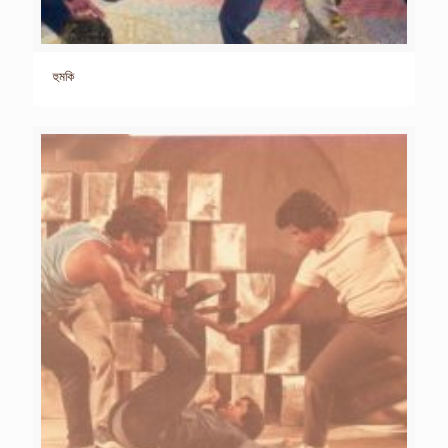
হুমকি