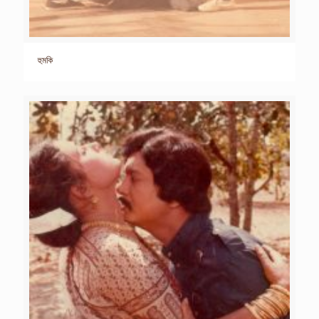
হুমকি