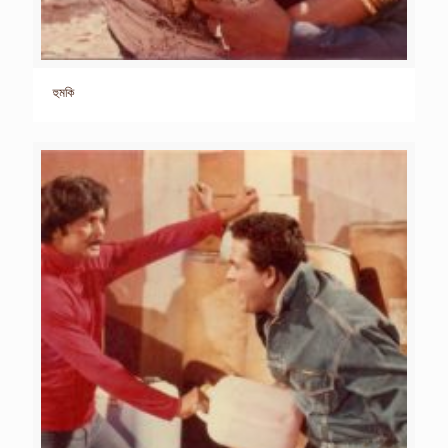
হুমকি