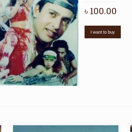
৳
100.00
I want to buy