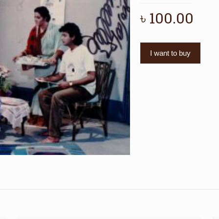
৳
100.00
I want to buy