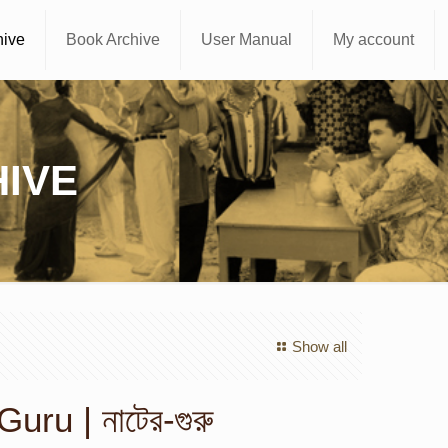
hive
Book Archive
User Manual
My account
IVE
Show all
uru | নাটের-গুরু