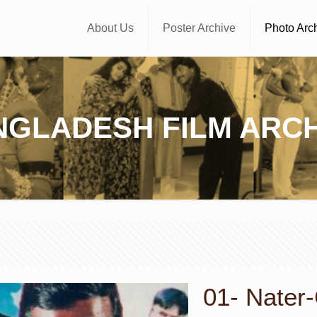
About Us
Poster Archive
Photo Arc
NGLADESH FILM ARCH
01- Nater-G