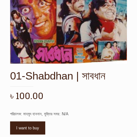
01-Shabdhan | সাবধান
৳
100.00
পরিচালক: মাহমুদ হাননান, মুক্তির সময়: N/A
I want to buy