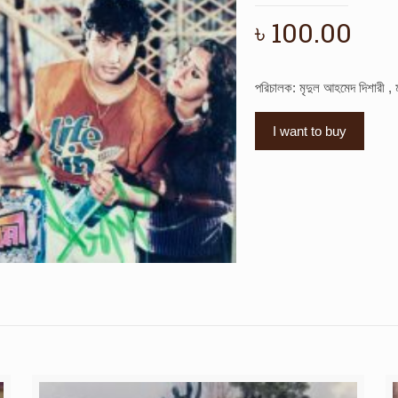
৳
100.00
পরিচালক: মৃদুল আহমেদ দিশারী , 
I want to buy