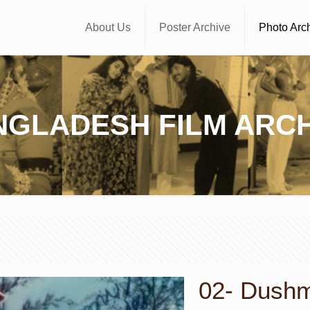
About Us
Poster Archive
Photo Arc
NGLADESH FILM ARCH
02- Dushmo