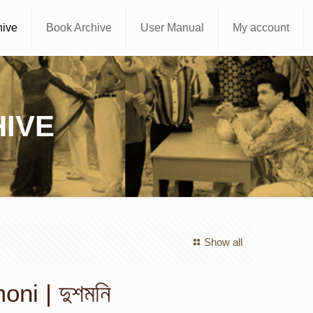
hive
Book Archive
User Manual
My account
IVE
Show all
ni | দুশমনি