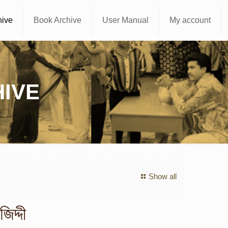
hive
Book Archive
User Manual
My account
IVE
Show all
িদ্দী