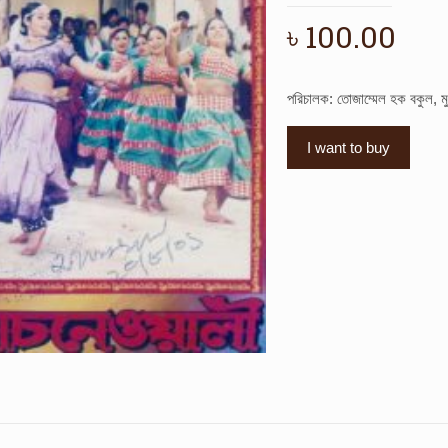
৳
100.00
পরিচালক: তোজাম্মেল হক বকুল, ম
I want to buy