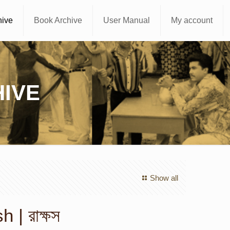
hive
Book Archive
User Manual
My account
IVE
Show all
 | রাক্ষস