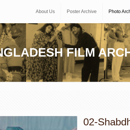
About Us
Poster Archive
Photo Arc
NGLADESH FILM ARCH
02-Shabdha