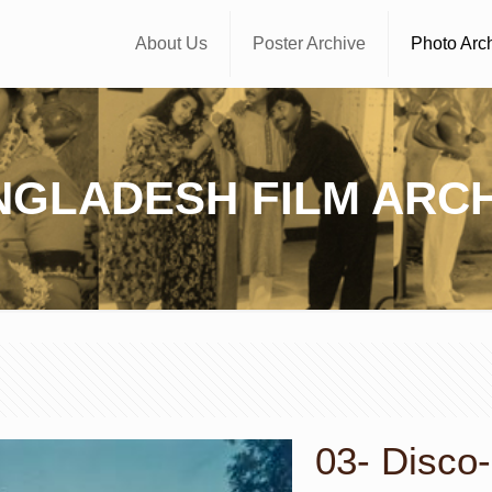
About Us
Poster Archive
Photo Arc
NGLADESH FILM ARCH
03- Disco-D