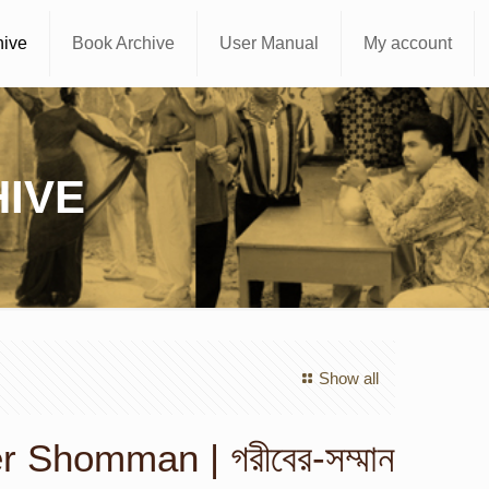
hive
Book Archive
User Manual
My account
IVE
Show all
r Shomman | গরীবের-সম্মান