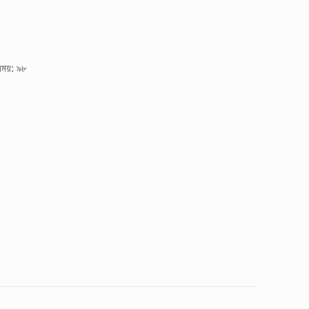
সময়: ৯৮