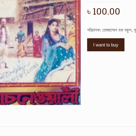
৳
100.00
পরিচালক: তোজাম্মেল হক বকুল, ম
I want to buy