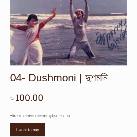
04- Dushmoni | দুশমনি
৳
100.00
পরিচালক: মোহাম্মদ মোতাহার, মুক্তির সময়: ৯৫
I want to buy