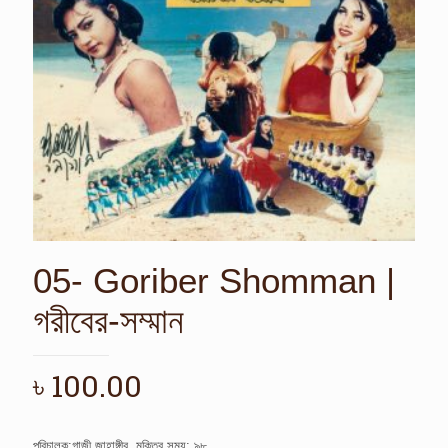
05- Goriber Shomman |
গরীবের-সম্মান
৳
100.00
পরিচালক:গাজী জাহাঙ্গীর, মুক্তির সময়: ৯৮