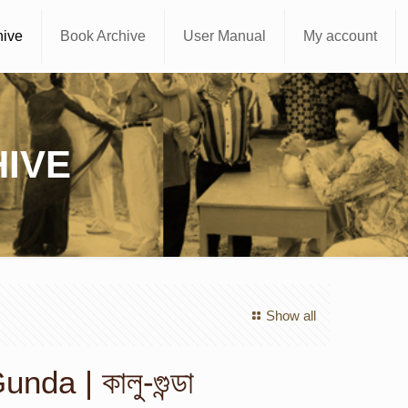
hive
Book Archive
User Manual
My account
IVE
Show all
da | কালু-গুন্ডা