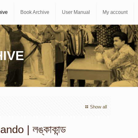
hive
Book Archive
User Manual
My account
IVE
Show all
do | লঙ্কাকান্ড