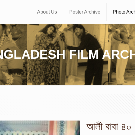
About Us
Poster Archive
Photo Arc
NGLADESH FILM ARCH
আলী বাবা ৪০