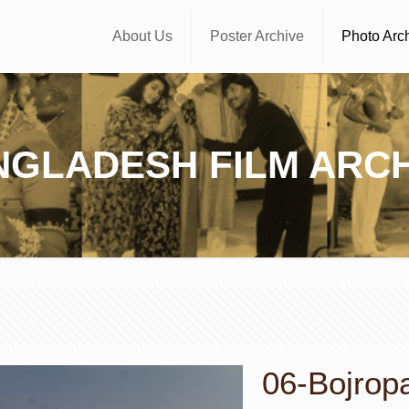
About Us
Poster Archive
Photo Arc
NGLADESH FILM ARCH
06-Bojropat