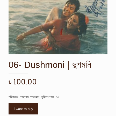
06- Dushmoni | দুশমনি
৳
100.00
পরিচালক: মোহাম্মদ মোতাহার, মুক্তির সময়: ৯৫
I want to buy