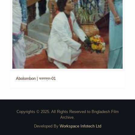
Abolombon | অবলম্বন-01
Copyrights © 2025. All Rights Reserved to Bngladesh Film
Archive.
Developed By
Workspace Infotech Ltd