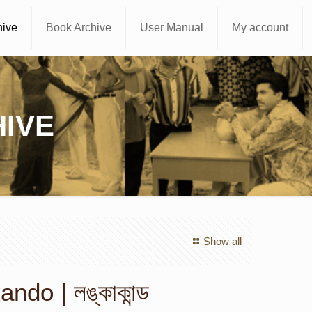
hive
Book Archive
User Manual
My account
IVE
Show all
do | লঙ্কাকান্ড