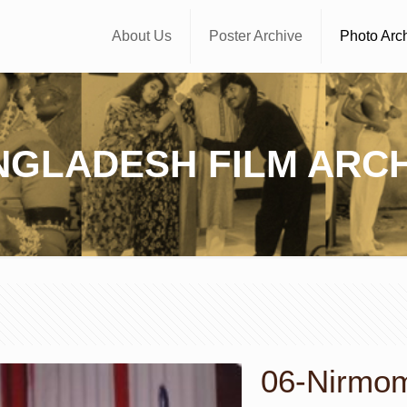
About Us
Poster Archive
Photo Arc
NGLADESH FILM ARCH
06-Nirmom |