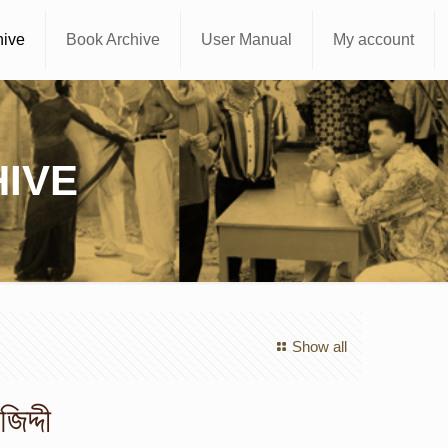
hive
Book Archive
User Manual
My account
IVE
Show all
িদ্দী