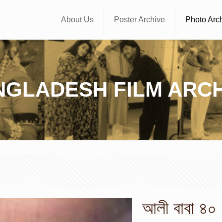
About Us
Poster Archive
Photo Arc
NGLADESH FILM ARCH
আলী বাবা ৪০