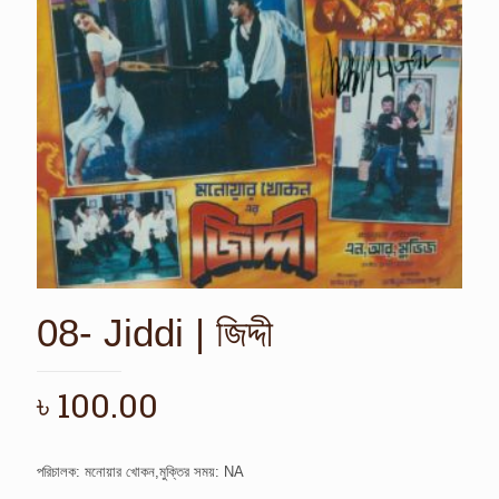
08- Jiddi | জিদ্দী
৳
100.00
পরিচালক: মনোয়ার খোকন,মুক্তির সময়: NA