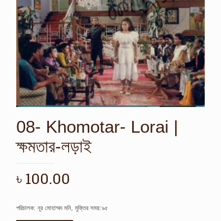
08- Khomotar- Lorai |
ক্ষমতার-লড়াই
৳
100.00
পরিচালক: নূর মোহাম্মদ মনি, মুক্তির সময়:৯৫