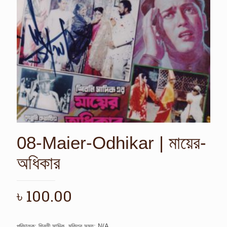
08-Maier-Odhikar | মায়ের-
অধিকার
৳
100.00
পরিচালক: শিবলী সাদিক, মুক্তির সময়: N/A