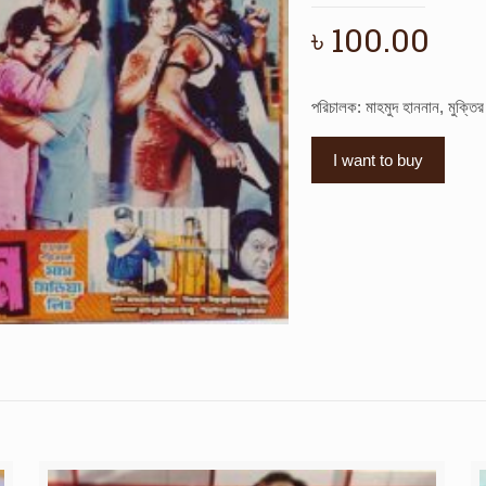
৳
100.00
পরিচালক: মাহমুদ হাননান, মুক্তি
I want to buy