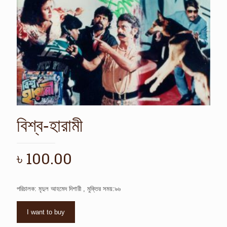
বিশ্ব-হারামী
৳
100.00
পরিচালক: মৃদুল আহমেদ দিশারী , মুক্তির সময়:৯৬
I want to buy