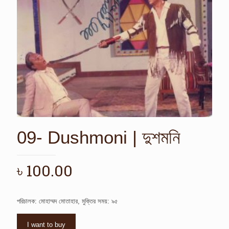
09- Dushmoni | দুশমনি
৳
100.00
পরিচালক: মোহাম্মদ মোতাহার, মুক্তির সময়: ৯৫
I want to buy