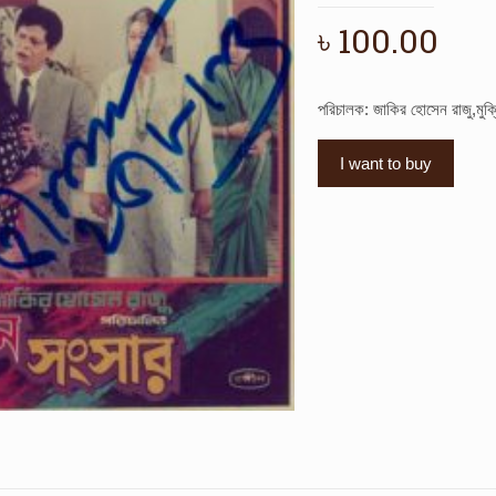
৳
100.00
পরিচালক: জাকির হোসেন রাজু,মুক
I want to buy