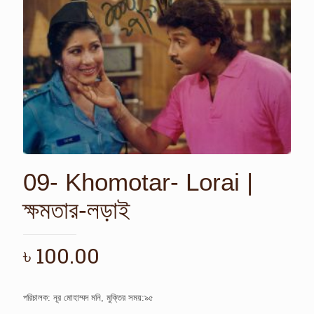
09- Khomotar- Lorai |
ক্ষমতার-লড়াই
৳
100.00
পরিচালক: নূর মোহাম্মদ মনি, মুক্তির সময়:৯৫