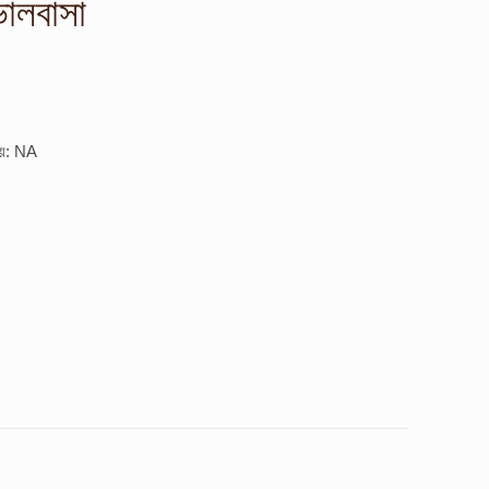
ালবাসা
ময়: NA