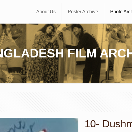
About Us
Poster Archive
Photo Arc
NGLADESH FILM ARCH
10- Dushmo