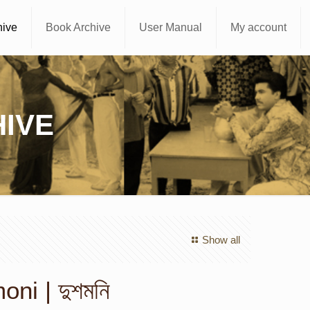
hive
Book Archive
User Manual
My account
IVE
Show all
ni | দুশমনি