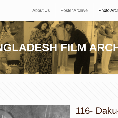
About Us
Poster Archive
Photo Arc
NGLADESH FILM ARCH
116- Daku-