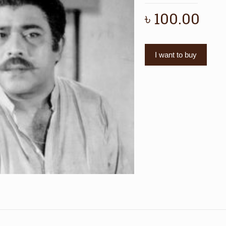
৳
100.00
I want to buy