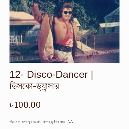
12- Disco-Dancer |
ডিসকো-ড্যান্সার
৳
100.00
পরিচালক: মমতাজুর রহমান আকবর,মুক্তির সময়: NA