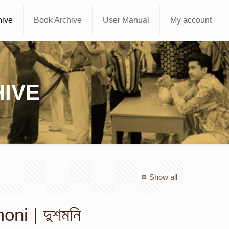
hive
Book Archive
User Manual
My account
IVE
Show all
ni | দুশমনি