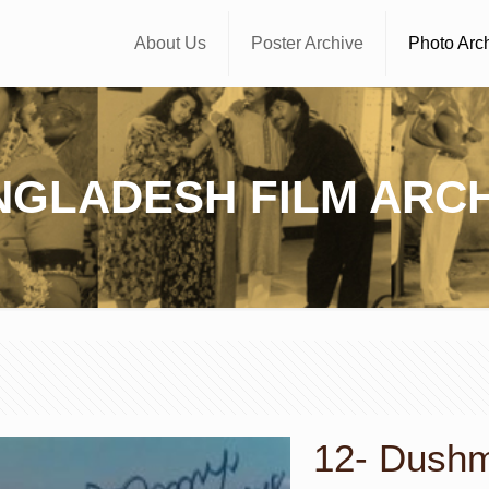
About Us
Poster Archive
Photo Arc
NGLADESH FILM ARCH
12- Dushmo