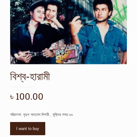
বিশ্ব-হারামী
৳
100.00
পরিচালক: মৃদুল আহমেদ দিশারী , মুক্তির সময়:৯৬
I want to buy