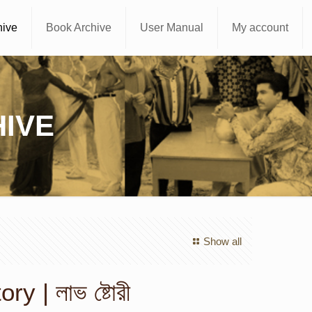
hive
Book Archive
User Manual
My account
IVE
Show all
ry | লাভ ষ্টোরী