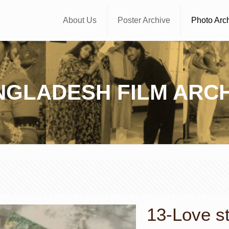
About Us
Poster Archive
Photo Arc
NGLADESH FILM ARCH
13-Love sto