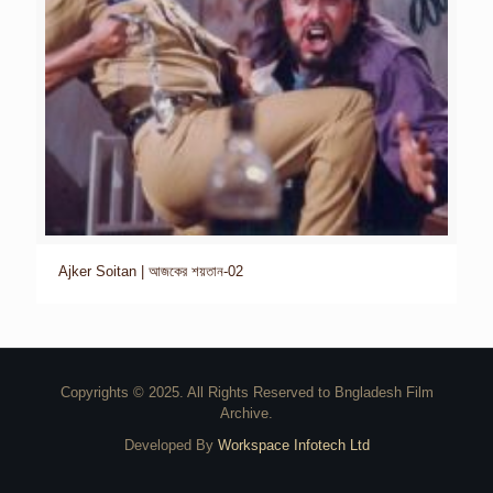
Ajker Soitan | আজকের শয়তান-02
Copyrights © 2025. All Rights Reserved to Bngladesh Film
Archive.
Developed By
Workspace Infotech Ltd