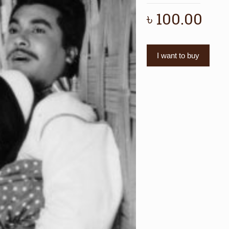
৳
100.00
I want to buy