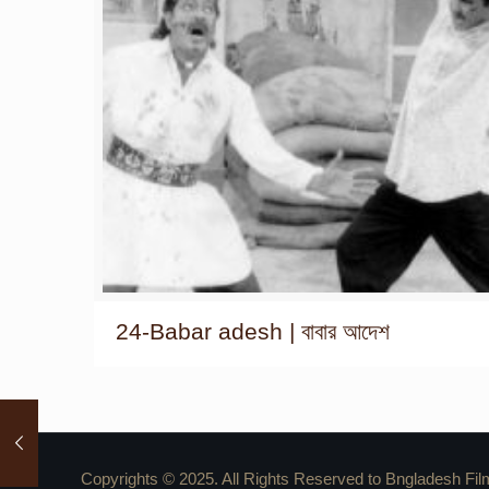
24-Babar adesh | বাবার আদেশ
Copyrights © 2025. All Rights Reserved to Bngladesh Fil