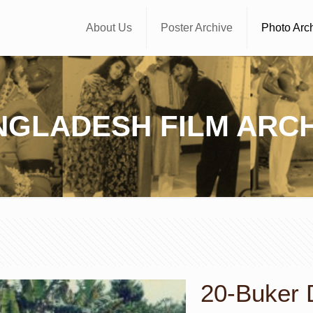
About Us
Poster Archive
Photo Arc
NGLADESH FILM ARCH
20-Buker D