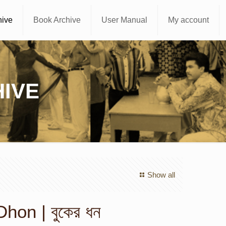
hive
Book Archive
User Manual
My account
IVE
Show all
hon | বুকের ধন