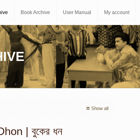
hive
Book Archive
User Manual
My account
IVE
Show all
hon | বুকের ধন