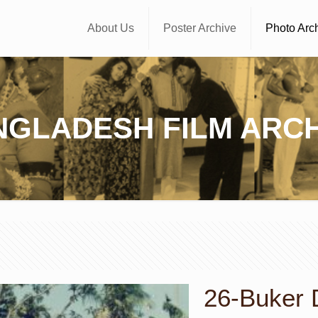
About Us
Poster Archive
Photo Arc
NGLADESH FILM ARCH
26-Buker D