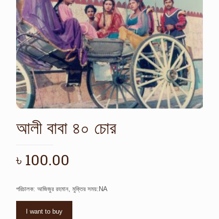
আলী বাবা ৪০ চোর
৳
100.00
পরিচালক: আজিজুর রহমান, মুক্তির সময়:NA
I want to buy