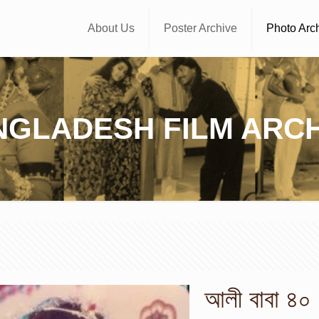
About Us
Poster Archive
Photo Arc
NGLADESH FILM ARCH
আলী বাবা ৪০