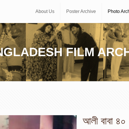
About Us
Poster Archive
Photo Arc
NGLADESH FILM ARCH
আলী বাবা ৪০