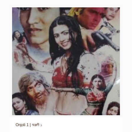
Onjoli 1 | অঞ্জলী ১